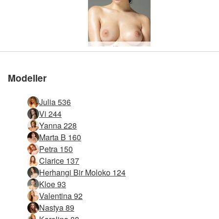
Kloe
Christiana
Dominika
Valentina
Darina L
Karolina
Anigma
Nastya
Sylwia
Fenna
Tanita
Jessa
Alena
Marta
Heidi
Alisa
Yola
Saki
Alya
İris
Modeller
Julia 536
Vi 244
Yanna 228
Marta B 160
Petra 150
Clarice 137
Herhangi Bir Moloko 124
Kloe 93
Valentina 92
Nastya 89