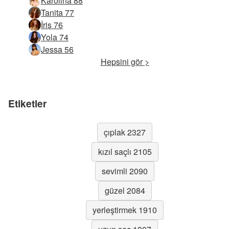
Karolina 88
Tanita 77
İris 76
Yola 74
Jessa 56
Hepsini gör >
Etiketler
çıplak 2327
kızıl saçlı 2105
sevimli 2090
güzel 2084
yerleştirmek 1910