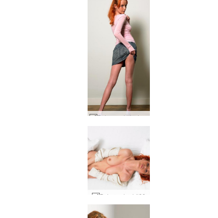
Petra rood plezier #3
Petra op bed #26