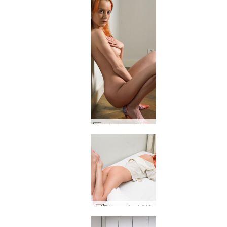
Petra hoge hakken #33
Petra op bed #40