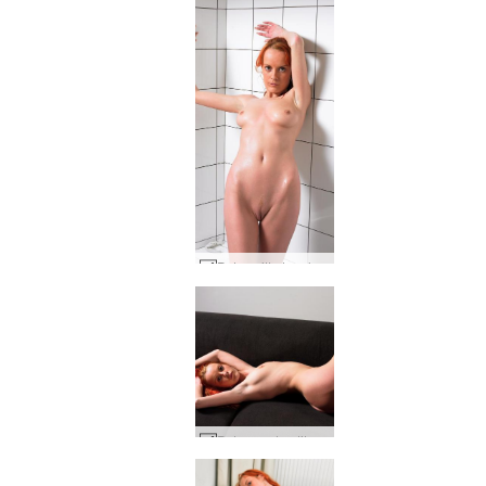
Petra witte tegels #17
Petra rood petite #82