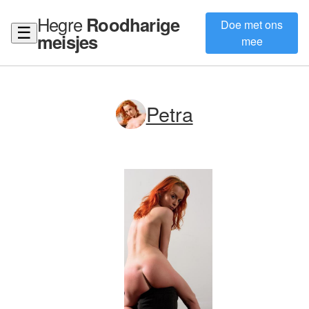
Hegre
Roodharige
Doe met ons
☰
meisjes
mee
Petra